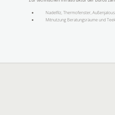
Zur technischen Infrastruktur der Büros zäh
Nadelfilz, Thermofenster, Außenjalous
Mitnutzung Beratungsräume und Tee