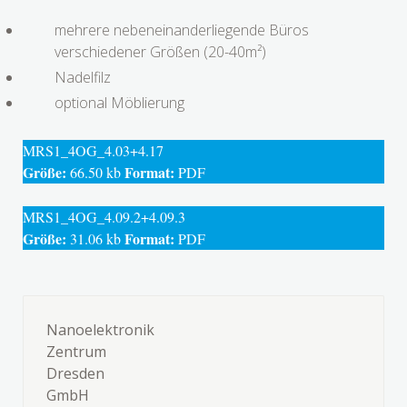
mehrere nebeneinanderliegende Büros
verschiedener Größen (20-40m²)
Nadelfilz
optional Möblierung
MRS1_4OG_4.03+4.17
Größe:
Format:
66.50 kb
PDF
MRS1_4OG_4.09.2+4.09.3
Größe:
Format:
31.06 kb
PDF
Nanoelektronik
Zentrum
Dresden
GmbH